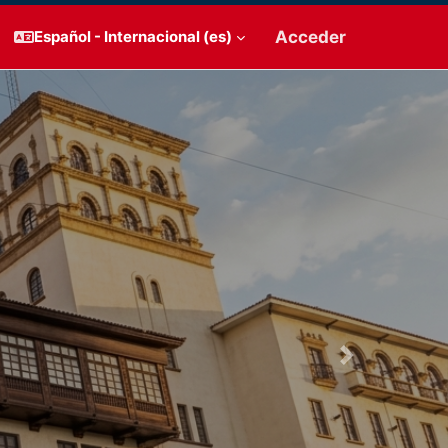
Acceder
Español - Internacional ‎(es)‎
Next